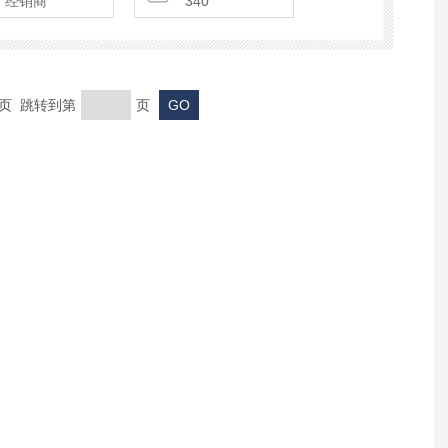
经销商
340
系统压力波动
末页 跳转到第
页