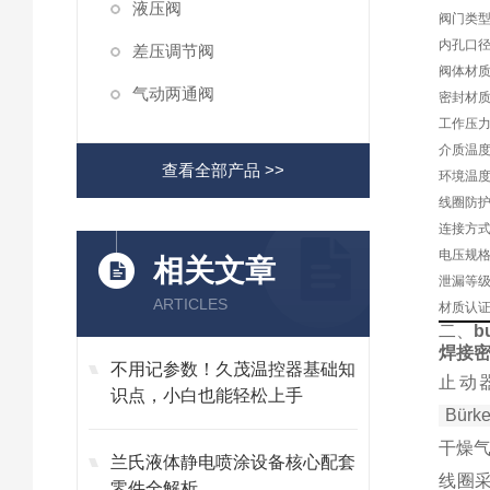
液压阀
阀门类
内孔口径
差压调节阀
阀体材
气动两通阀
密封材
工作压
介质温
查看全部产品 >>
环境温
线圈防
连接方
电压规
相关文章
泄漏等
ARTICLES
材质认
二、
b
焊接
不用记参数！久茂温控器基础知
止动
识点，小白也能轻松上手
Bürke
干燥
兰氏液体静电喷涂设备核心配套
线圈采
零件全解析