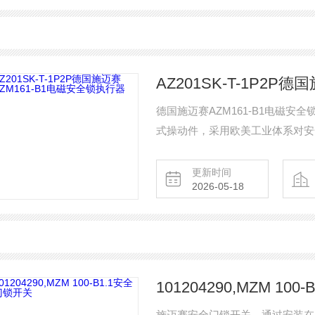
AZ201SK-T-1P2P
德国施迈赛AZM161-B1电磁安
式操动件，采用欧美工业体系对安
（V2A），采用直式操动件设计，
安全锁系统的关键组成部分，它与
更新时间
2026-05-18
定功能。只有当执行器与AZM16
101204290,MZM 10
施迈赛安全门锁开关，通过安装在