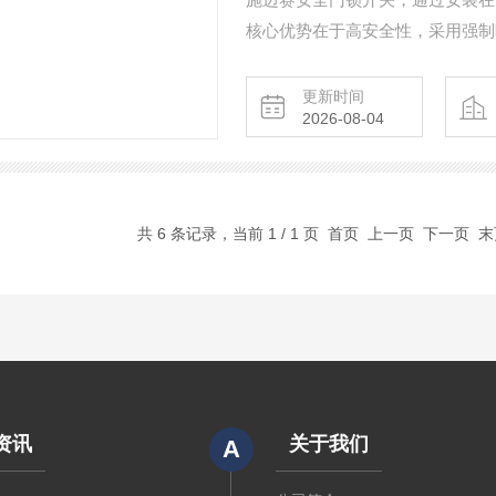
核心优势在于高安全性，采用强制
路，停止危险设备运行，符合严格的机械安全标准。 它
作站、自动化生产线等设备的防护
更新时间
2026-08-04
性好，能适应多尘、潮湿的工业环
共 6 条记录，当前 1 / 1 页 首页 上一页 下一页 
资讯
关于我们
A