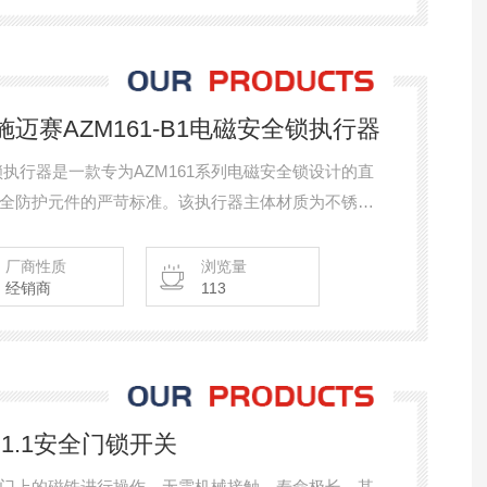
德国施迈赛AZM161-B1电磁安全锁执行器
全锁执行器是一款专为AZM161系列电磁安全锁设计的直
全防护元件的严苛标准。该执行器主体材质为不锈钢
特别适用于滑动门的防护监控场景。作为AZM161电磁
安全锁本体配合使用，可实现防护门的位置检测与锁
厂商性质
浏览量
经销商
113
1安全锁本体及配套安全监控模块组成完整系统时
0-B1.1安全门锁开关
门上的磁铁进行操作，无需机械接触，寿命极长。其