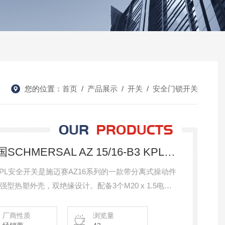
您的位置：
首页
/
产品展示
/
开关
/
安全门锁开关
AZ 16-12ZVRK-M20德国SCHMERSAL AZ 15/16-B3 KPL安全开关
6-B3 KPL安全开关是施迈赛AZ16系列的一款带分离式操动件
热塑外壳，双绝缘设计。配备3个M20 x 1.5电缆
NC（常闭）+ 1NO（常开），额定工作电流
厂商性质
浏览量