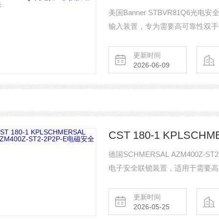
美国Banner STBVR81Q
输入装置，专为需要高可靠性双手
学感应技术，无需物理压力即可操
其核心安全等级达到EN ISO 13849-1 
更新时间
2026-06-09
苛的安全联锁要求。
德国SCHMERSAL AZM400Z-
电子安全联锁装置，适用于需要高
用双稳态电机驱动系统，锁紧力高达
使防护门发生轻微沉降或偏移也能
更新时间
2026-05-25
它达到PL e / Category 4 / SIL 3