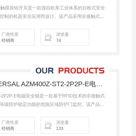
6光电安全触摸按钮开关是一款源自欧美工业体系的自检式安全
控制的机器安全应用而设计。该产品采用非接触式光
作，可有效替代传统的机械按钮和电容式触摸开关。
Category 4及SIL 3（IEC 61508/62061），满足严
厂商性质
浏览量
经销商
74
CST 180-1 KPLSCHMERSAL AZM400Z-ST2-2P2P-E电磁安全锁
ST2-2P2P-E电磁安全锁是一款基于RFID技术的非接触式
等级防护锁定功能的危险区域防护门监控。该产品采
10000N，可有效抵抗高达300N的侧向力解锁，即
可靠锁定。作为欧美工业体系中安全开关的杆产品，
厂商性质
浏览量
经销商
133
最高