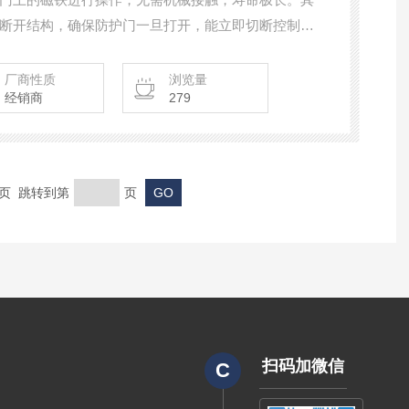
断开结构，确保防护门一旦打开，能立即切断控制回
广泛应用于数控机床、机器人工
门、盖板监控，能有效保障操作人员安全。产品密封
厂商性质
浏览量
经销商
279
境，是构建可靠安全防护系统的理想选择。
末页 跳转到第
页
扫码加微信
C