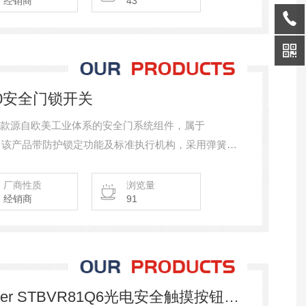
经销商
43
0000安全门锁开关
开关是一款源自欧美工业体系的安全门系统组件，属于
关。该产品带防护锁定功能及标准执行机构，采用弹簧力
）和2个常闭（NC），支持24V AC/DC供电。其防
至70℃，具备1500N的锁定保持力。
厂商性质
浏览量
经销商
91
K50LGRYPQ美国Banner STBVR81Q6光电安全触摸按钮开关