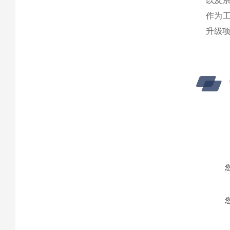
以及
作为
升级