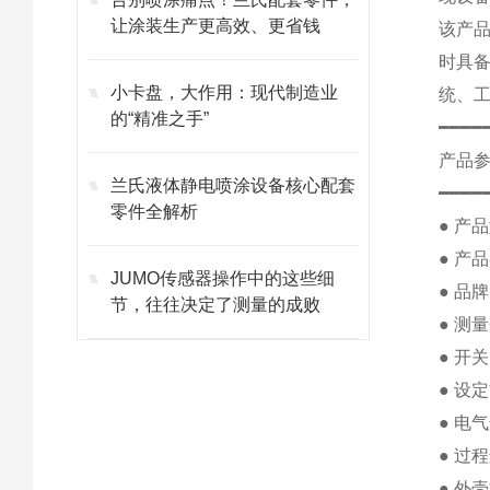
让涂装生产更高效、更省钱
该产
时具
小卡盘，大作用：现代制造业
统、
的“精准之手”
━━━━
产品
兰氏液体静电喷涂设备核心配套
━━━━
零件全解析
● 产品
● 产
JUMO传感器操作中的这些细
● 品
节，往往决定了测量的成败
● 测
● 开
● 设
● 电
● 过
● 外