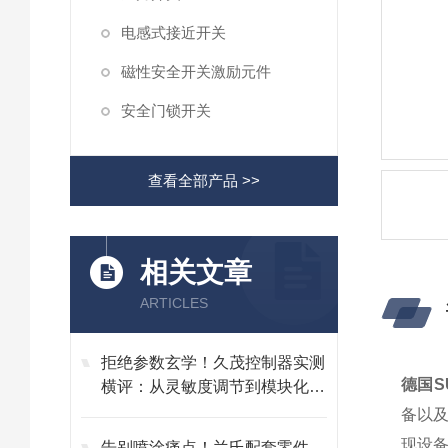
电感式接近开关
磁性安全开关激励元件
安全门锁开关
查看全部产品 >>
相关文章
ARTICLES
拒绝参数玄学！久茂控制器实测
德国SU
横评：从灵敏度调节到模块化维
护的避坑指南
备以
现设
告别喷涂痛点！兰氏配套零件，