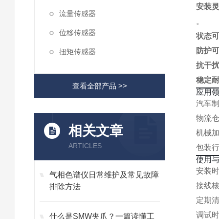
安装
流量传感器
。
位移传感器
状态
防护
扭矩传感器
抗干
稳定
查看全部产品 >>
应用
汽车
物流仓
相关文章
机械
ARTICLES
包装
使用
安装
气相色谱仪日常维护及常见故障
接线
排除方法
定期清
调试时
什么是SMW夹爪？一篇读懂工