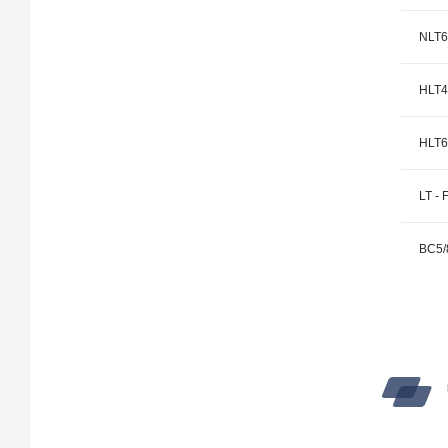
NLT6
HLT4
HLT6
LT - 
BC5/