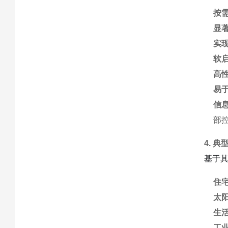
按
显
实
软启
高
易
信
部控
4. 
基于其
住
太
生
工