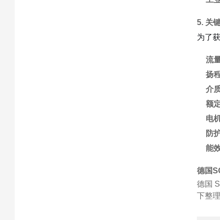
5. 
为了获
流
扬
介
额
电
防
能
德国SO
德国 
下整理