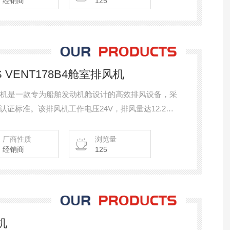
经销商
125
功率电机。作为关键的工业
S VENT178B4舱室排风机
舱室排风机是一款专为船舶发动机舱设计的高效排风设备，采
证标准。该排风机工作电压24V，排风量达12.2
管，壳体采用VETUS专耐高温复合材料Navidurin®制
8846点火保护认证。适用于各类游艇、工作船及商用船舶
厂商性质
浏览量
经销商
125
机