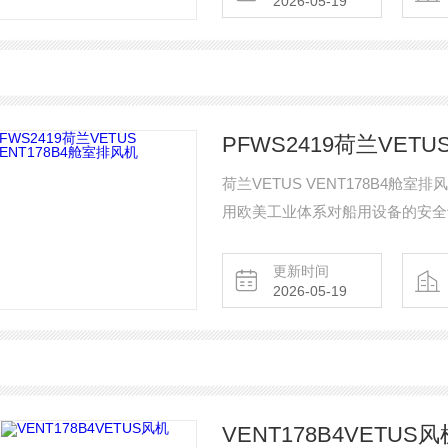
2026-05-19
车制造设备及能源发电设施中的大
PFWS2419荷兰VETU
荷兰VETUS VENT178B4
用欧美工业体系对船用设备的安全认
m³/min，适配178mm内径通风软
造，具备IP67防护等级和ISO 
更新时间
2026-05-19
的发动机舱热空气及油雾抽排。
VENT178B4VETUS风