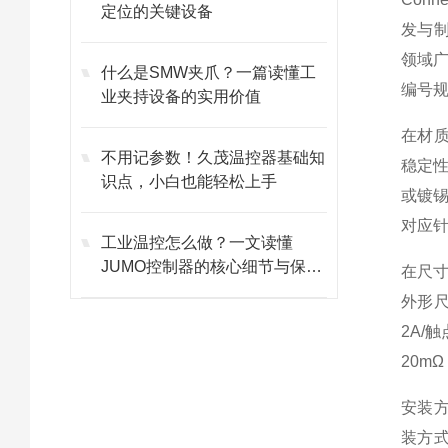
定位的关键设备
发与制
领域广
什么是SMW夹爪？一篇读懂工
编号
业夹持设备的实用价值
在材
不用记参数！久茂温控器基础知
稳定性
识点，小白也能轻松上手
或镀
对应
工业温控怎么做？一文读懂
JUMO控制器的核心细节与保养
在尺
技巧
外形
2A/
20m
安装
装方式