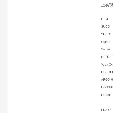
上实
HBM
SUCO
SUCO
Optron
Sauter
CELDU
Vega Cy
FISCHE
ARGO-
HONSB
Febrote
EDSYN