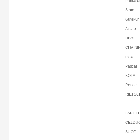
Pamaso
Sipro
Gutekun
Azcue
HBM
CHAINI
moxa
Pascal
BOLA
Renold
RIETS
LANDE
CELDU
SUCO