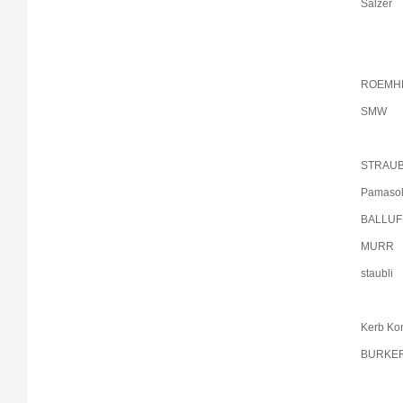
Salzer
ROEMH
SMW
STRAU
Pamaso
BALLUF
MURR
staubli
Kerb Ko
BURKE