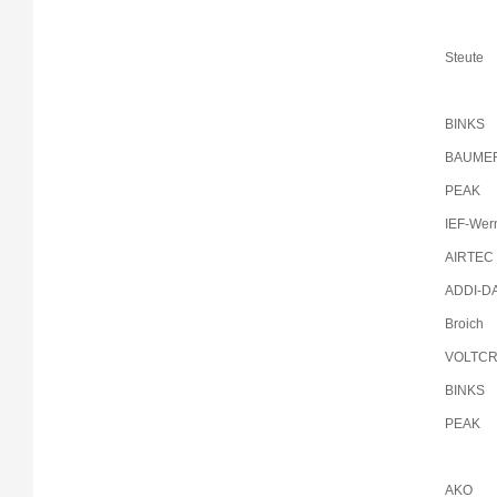
Steute
BINKS
BAUME
PEAK
IEF-Wer
AIRTEC
ADDI-D
Broich
VOLTCR
BINKS
PEAK
AKO