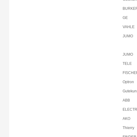
BURKE
GE
VAHLE
JUMO
JUMO
TELE
FISCHE
Optron
Gutekun
ABB
ELECT
AKO
Thierry