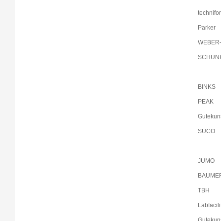
technifo
Parker
WEBER
SCHUN
BINKS
PEAK
Gutekun
SUCO
JUMO
BAUME
TBH
Labfacili
Gutekun