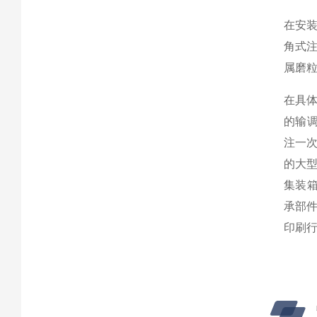
在安
角式
属磨
在具体
的输
注一
的大
集装箱
承部
印刷