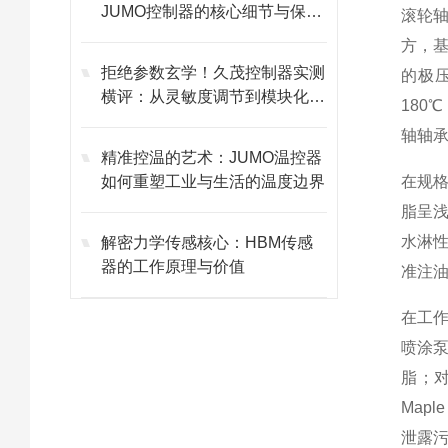
JUMO控制器的核心细节与保养
滚轮
技巧
方，
拒绝参数玄学！久茂控制器实测
的极压
横评：从灵敏度调节到模块化维
18
护的避坑指南
轴轴
精准控温的艺术：JUMO温控器
如何重塑工业与生活的温度边界
在规
脂呈
水淋
解密力学传感核心：HBM传感
器的工作原理与价值
准注
在工作
喷涂泵
脂；
Map
泄露