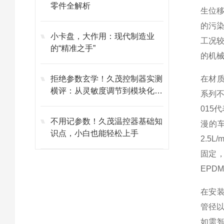
零件全解析
生位
的污
小卡盘，大作用：现代制造业
工况
的“精准之手”
的机
拒绝参数玄学！久茂控制器实测
在材
横评：从灵敏度调节到模块化维
系列不
护的避坑指南
015
不用记参数！久茂温控器基础知
漫的车
识点，小白也能轻松上手
2.5
固定
EPD
在安
管径以
如需智