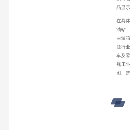
晶显示
在具
油站
曲轴
源行
车及
规工业
图、