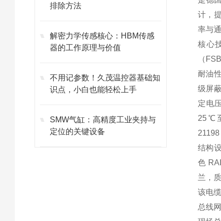
排除方法
计，提
率与
解密力学传感核心：HBM传感
核心技
器的工作原理与价值
（FS
耐油性
不用记参数！久茂温控器基础知
级屏蔽
识点，小白也能轻松上手
定电压
25℃
SMW气缸：高精度工业夹持与
定位的关键设备
2119
结构设
色 R
兰，
该电缆
总线