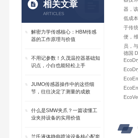
相关文章
器，
ARTICLES
低成
于传统
解密力学传感核心：HBM传感
便，
器的工作原理与价值
员，与全
德国 
不用记参数！久茂温控器基础知
EcoDr
识点，小白也能轻松上手
EcoDr
EcoEnv
JUMO传感器操作中的这些细
EcoEnv
节，往往决定了测量的成败
EcoVer
什么是SMW夹爪？一篇读懂工
业夹持设备的实用价值
兰氏液体静电喷涂设备核心配套