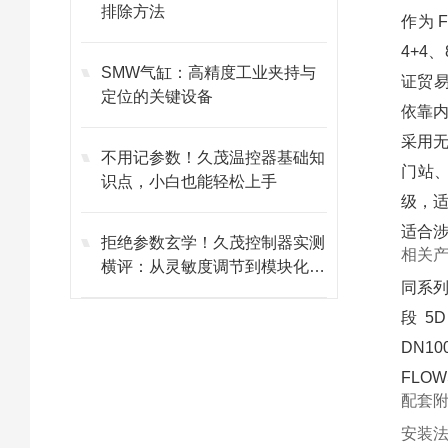
排除方法
作为 
4+4、
SMW气缸：高精度工业夹持与
证贸易
定位的关键设备
依靠内
采用无
不用记参数！久茂温控器基础知
门站、
识点，小白也能轻松上手
级，适
适合
拒绝参数玄学！久茂控制器实测
相关
横评：从灵敏度调节到模块化维
同系列
护的避坑指南
段 5
DN1
FLOW
配套
安装法