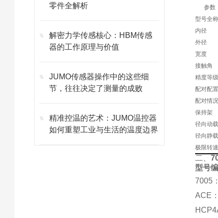
零件全解析
参数
型号全
内径
解密力学传感核心：HBM传感
外径
器的工作原理与价值
宽度
接触角
JUMO传感器操作中的这些细
精度等
节，往往决定了测量的成败
配对配
配对情
保持架
精准控温的艺术：JUMO温控器
径向动
如何重塑工业与生活的温度边界
径向静
极限转
二、
7
型号
700
ACE
HCP