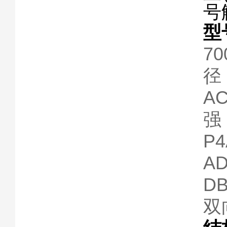
号
型
7
径
A
强
P
A
D
双