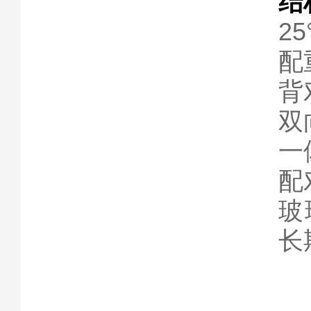
结
2
配
背
双
一
配
玻
长