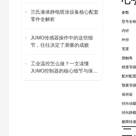
兰氏液体静电喷涂设备核心配套
参数
零件全解析
型号全
内径
JUMO传感器操作中的这些细
外径
节，往往决定了测量的成败
宽度
接触角
工业温控怎么做？一文读懂
精度等
JUMO控制器的核心细节与保养
配对配
技巧
预紧等
保持架
径向动
径向静
极限转
二