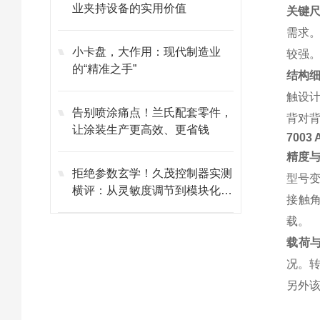
业夹持设备的实用价值
关键
需求
小卡盘，大作用：现代制造业
较强
的“精准之手”
结构
触设
告别喷涂痛点！兰氏配套零件，
背对
让涂装生产更高效、更省钱
7003
精度
拒绝参数玄学！久茂控制器实测
型号变
横评：从灵敏度调节到模块化维
接触角
护的避坑指南
载。
载荷
况。转
另外该