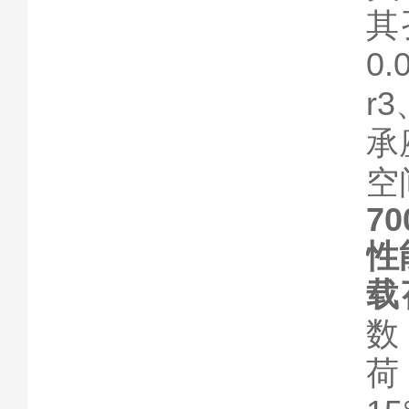
其
0
r
承
空
7
性
载
数
荷