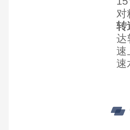
1
对
转
达
速
速