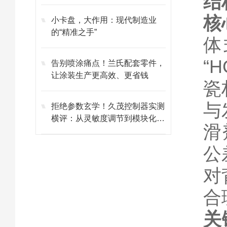
结
核
小卡盘，大作用：现代制造业
的“精准之手”
体
“
告别喷涂痛点！兰氏配套零件，
让涂装生产更高效、更省钱
瓷
与
拒绝参数玄学！久茂控制器实测
横评：从灵敏度调节到模块化维
滑
护的避坑指南
公
对
合
关