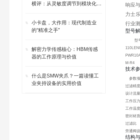
横评：从灵敏度调节到模块化维
响应
护的避坑指南
力士乐
小卡盘，大作用：现代制造业
行业
的“精准之手”
型号
型
110LEN
解密力学传感核心：HBM传感
PWR10A
器的工作原理与价值
M-R4
技术
什么是SMW夹爪？一篇读懂工
参数
业夹持设备的实用价值
过滤精
设计流
工作压
工作温
密封材
过滤比
旁通阀
结构